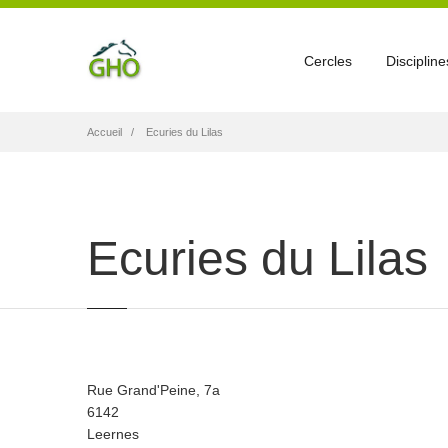
Cercles
Discipline
Fil
Accueil
Ecuries du Lilas
d'Ariane
Ecuries du Lilas
Rue
Rue Grand'Peine, 7a
Code
6142
Postal
Ville
Leernes