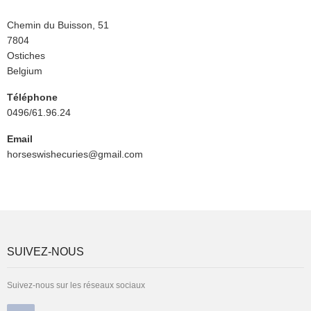
Rue
Chemin du Buisson, 51
Code
7804
Postal
Ville
Ostiches
Pays
Belgium
Téléphone
0496/61.96.24
Email
horseswishecuries@gmail.com
SUIVEZ-NOUS
Suivez-nous sur les réseaux sociaux