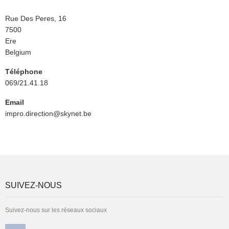
Rue
Rue Des Peres, 16
Code
7500
Postal
Ville
Ere
Pays
Belgium
Téléphone
069/21.41.18
Email
impro.direction@skynet.be
SUIVEZ-NOUS
Suivez-nous sur les réseaux sociaux