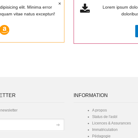
×
ipisicing elit. Minima error
Lorem ipsum dolor s
mquam vitae natus excepturi!
doloribus
ETTER
INFORMATION
 newsletter
A propos
Status de l'asbl
Licences & Assurances
Immatriculation
Pédagogie