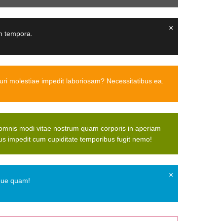
×
um tempora.
uri molestiae impedit laboriosam? Necessitatibus ea.
a omnis modi vitae nostrum quam corporis in aperiam
s impedit cum cupiditate temporibus fugit nemo!
×
eque quam!