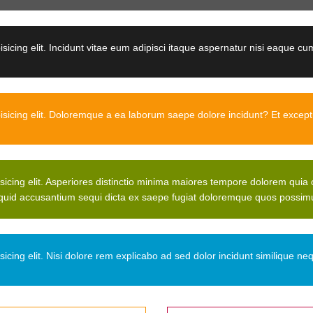
sicing elit. Incidunt vitae eum adipisci itaque aspernatur nisi eaque c
isicing elit. Doloremque a ea laborum saepe dolore incidunt? Et except
isicing elit. Asperiores distinctio minima maiores tempore dolorem qui
quid accusantium sequi dicta ex saepe fugiat doloremque quos possimu
sicing elit. Nisi dolore rem explicabo ad sed dolor incidunt similique n