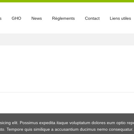
s
GHO
News
Règlements
Contact
Liens utiles
sicing elit. Possimus expedita itaque voluptatum dolores eum optio rep
usto. Tempore quis similique a accusantium ducimus nemo consequatur.