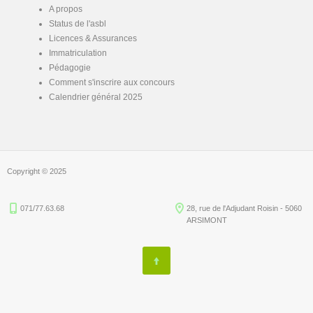
A propos
Status de l'asbl
Licences & Assurances
Immatriculation
Pédagogie
Comment s'inscrire aux concours
Calendrier général 2025
Copyright © 2025
071/77.63.68
28, rue de l'Adjudant Roisin - 5060
ARSIMONT