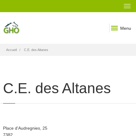
Menu
Fil
Accueil
C.E. des Altanes
d'Ariane
C.E. des Altanes
Rue
Place d'Audregnies, 25
Code
7382