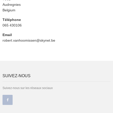
Postal
Ville
Audregnies
Pays
Belgium
Téléphone
065 430106
Email
robert.vanhoomissen@skynet.be
SUIVEZ-NOUS
Suivez-nous sur les réseaux sociaux