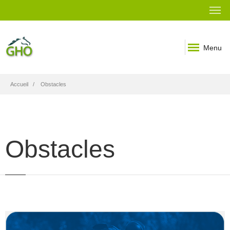
Menu
Fil
Accueil
Obstacles
d'Ariane
Obstacles