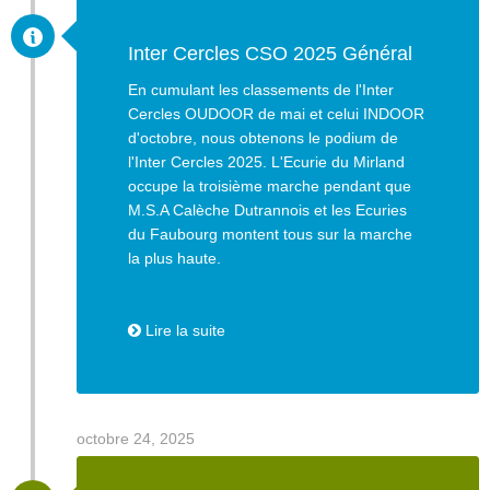
Inter Cercles CSO 2025 Général
En cumulant les classements de l'Inter
Cercles OUDOOR de mai et celui INDOOR
d'octobre, nous obtenons le podium de
l'Inter Cercles 2025. L'Ecurie du Mirland
occupe la troisième marche pendant que
M.S.A Calèche Dutrannois et les Ecuries
du Faubourg montent tous sur la marche
la plus haute.
Lire la suite
octobre 24, 2025