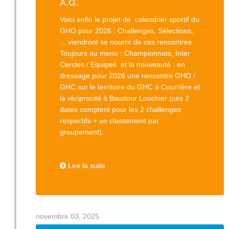
A.G.
Voici enfin le projet de calendrier sportif du
GHO pour 2026 : Challenges, Sélections,
... viendront se nourrir de ces rencontres.
Toujours au menu : Championnats, Inter
Cercles / Equipes et la nouveauté : en
dressage pour 2026 une rencontre GHO /
GHC sur le territoire du GHC à Courrière et
la réciprocité à Baudour Louchier (ces 2
dates comptent pour les 2 challenges
respectifs + un classement par
groupement).
Lire la suite
novembre 03, 2025