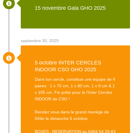
15 novembre Gala GHO 2025
septembre 30, 2025
5 octobre INTER CERCLES
INDOOR CSO GHO 2025
Dans ton cercle, constitue une équipe de 4
paires : 1 x 70 cm, 1 x 80 cm, 1 x 9 cm & 1
x 105 cm. Fin prêts pour le l'Inter Cercles
INDOOR de CSO !
Rendez vous dans le grand manège de
Ghlin le dimanche 5 octobre.
BOXES : RESERVATION au 0484 54 29 83