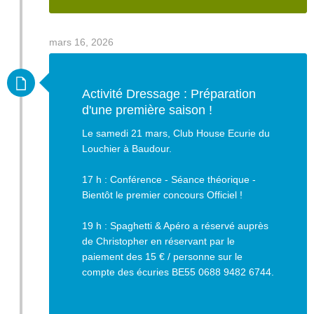
mars 16, 2026
Activité Dressage : Préparation
d'une première saison !
Le samedi 21 mars, Club House Ecurie du
Louchier à Baudour.
17 h : Conférence - Séance théorique -
Bientôt le premier concours Officiel !
19 h : Spaghetti & Apéro a réservé auprès
de Christopher en réservant
par le
paiement des 15 € / personne sur le
compte des écuries BE55 0688 9482 6744.