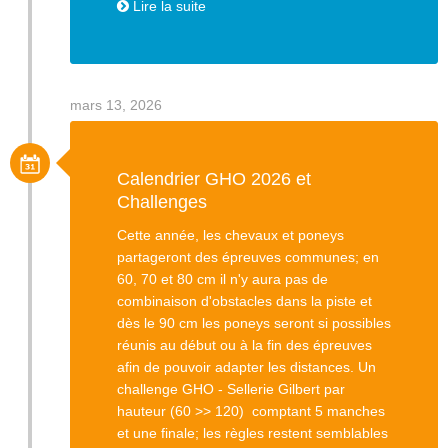
Lire la suite
mars 13, 2026
Calendrier GHO 2026 et
Challenges
Cette année, les chevaux et poneys
partageront des épreuves communes; en
60, 70 et 80 cm il n'y aura pas de
combinaison d'obstacles dans la piste et
dès le 90 cm les poneys seront si possibles
réunis au début ou à la fin des épreuves
afin de pouvoir adapter les distances. Un
challenge GHO - Sellerie Gilbert par
hauteur (60 >> 120) comptant 5 manches
et une finale; les règles restent semblables