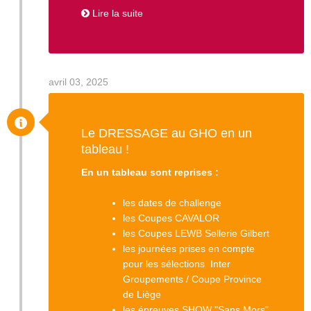
Lire la suite
avril 03, 2025
Le DRESSAGE au GHO en un
tableau !
En un tableau sont reprises :
les dates de challenge
les Coupes CAVALOR
les Coupes LEWB Sellerie Gilbert
les journées prises en compte
pour les sélections Inter
Groupements / Coupe Province
de Liège
les épreuves SHOW "Sans Mors"