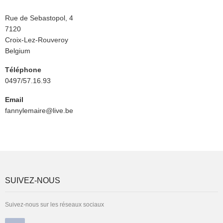
Rue
Rue de Sebastopol, 4
Code
7120
Postal
Ville
Croix-Lez-Rouveroy
Pays
Belgium
Téléphone
0497/57.16.93
Email
fannylemaire@live.be
SUIVEZ-NOUS
Suivez-nous sur les réseaux sociaux