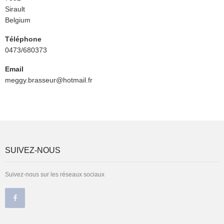
Postal
Ville
Sirault
Pays
Belgium
Téléphone
0473/680373
Email
meggy.brasseur@hotmail.fr
SUIVEZ-NOUS
Suivez-nous sur les réseaux sociaux