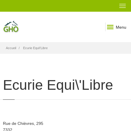
Menu
Fil
Accueil
Ecurie Equi\'Libre
d'Ariane
Ecurie Equi\'Libre
Rue
Rue de Chièvres, 295
Code
7332