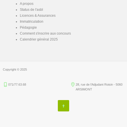
A propos
Status de l'asbl
Licences & Assurances
Immatriculation
Pédagogie
Comment s'inscrire aux concours
Calendrier général 2025
Copyright © 2025
071/77.63.68
28, rue de l'Adjudant Roisin - 5060
ARSIMONT