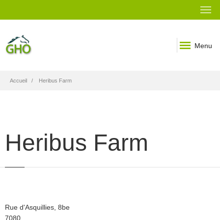
Menu
Fil
Accueil
Heribus Farm
d'Ariane
Heribus Farm
Rue
Rue d'Asquillies, 8be
Code
7080