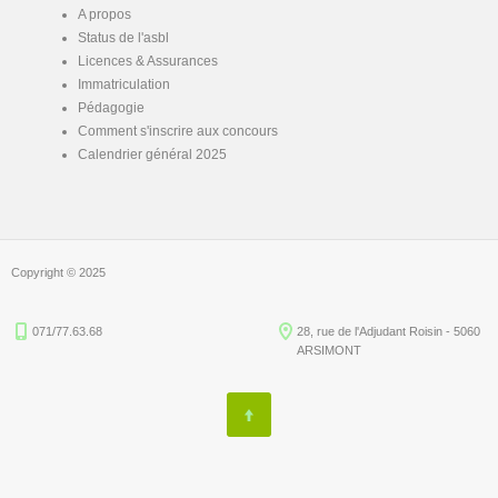
A propos
Status de l'asbl
Licences & Assurances
Immatriculation
Pédagogie
Comment s'inscrire aux concours
Calendrier général 2025
Copyright © 2025
071/77.63.68
28, rue de l'Adjudant Roisin - 5060
ARSIMONT