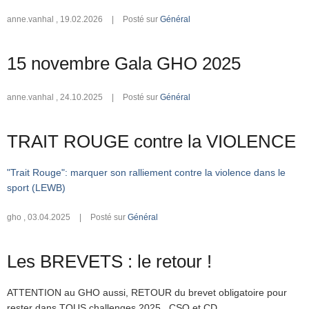
anne.vanhal
,
19.02.2026
|
Posté sur
Général
15 novembre Gala GHO 2025
anne.vanhal
,
24.10.2025
|
Posté sur
Général
TRAIT ROUGE contre la VIOLENCE
"Trait Rouge": marquer son ralliement contre la violence dans le
sport (LEWB)
gho
,
03.04.2025
|
Posté sur
Général
Les BREVETS : le retour !
ATTENTION au GHO aussi, RETOUR du brevet obligatoire pour
rester dans TOUS challenges 2025, CSO et CD.