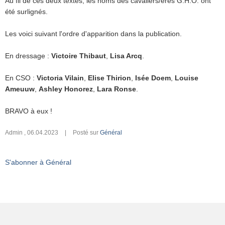
Au fil de ces deux textes, les noms des cavaliers/ères G.H.O. ont
été surlignés.
Les voici suivant l'ordre d'apparition dans la publication.
En dressage :
Victoire Thibaut
,
Lisa Arcq
.
En CSO :
Victoria Vilain
,
Elise Thirion
,
Isée Doem
,
Louise
Ameuuw
,
Ashley Honorez
,
Lara Ronse
.
BRAVO à eux !
Admin
,
06.04.2023
|
Posté sur
Général
S'abonner à Général